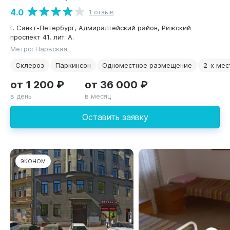
4.0
1 отзыв
г. Санкт-Петербург, Адмиралтейский район, Рижский
проспект 41, лит. А.
Метро: Нарвская
Склероз
Паркинсон
Одноместное размещение
2-х мес
от 1 200 ₽
от 36 000 ₽
в день
в месяц
Оставить заявку
ЭКОНОМ