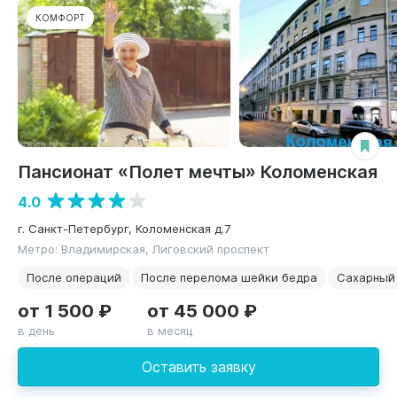
КОМФОРТ
Пансионат «Полет мечты» Коломенская
4.0
г. Санкт-Петербург, Коломенская д.7
Метро: Владимирская, Лиговский проспект
После операций
После перелома шейки бедра
Сахарный
от 1 500 ₽
от 45 000 ₽
в день
в месяц
Оставить заявку