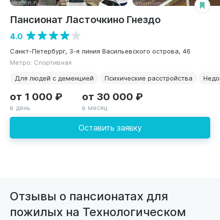
Пансионат Ласточкино Гнездо
4.0
Санкт-Петербург, 3-я линия Васильевского острова, 46
Метро: Спортивная
Для людей с деменцией
Психические расстройства
Недо
от 1 000 ₽
от 30 000 ₽
в день
в месяц
Оставить заявку
Отзывы о пансионатах для
пожилых на Технологическом