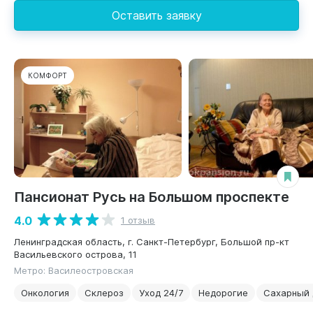
Оставить заявку
КОМФОРТ
Пансионат Русь на Большом проспекте
4.0
1 отзыв
Ленинградская область, г. Санкт-Петербург, Большой пр-кт
Васильевского острова, 11
Метро: Василеостровская
Онкология
Склероз
Уход 24/7
Недорогие
Сахарный 