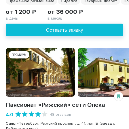
Временное размещение
Сиделки
Сахарный диабет
Со
от 1 200 ₽
от 36 000 ₽
в день
в месяц
Оставить заявку
ПРЕМИУМ
Пансионат «Рижский» сети Опека
4.0
48 отзывов
Санкт-Петербург, Рижский проспект, д. 41, лит. Б (заезд с
Либавского пер.)