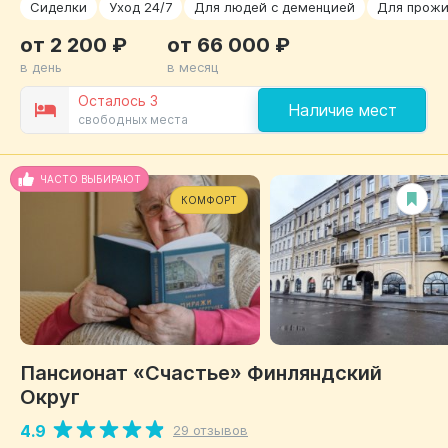
Сиделки
Уход 24/7
Для людей с деменцией
Для прожи
от 2 200 ₽
от 66 000 ₽
в день
в месяц
Осталось 3
Наличие мест
свободных места
ЧАСТО ВЫБИРАЮТ
КОМФОРТ
Пансионат «Счастье» Финляндский
Округ
4.9
29 отзывов