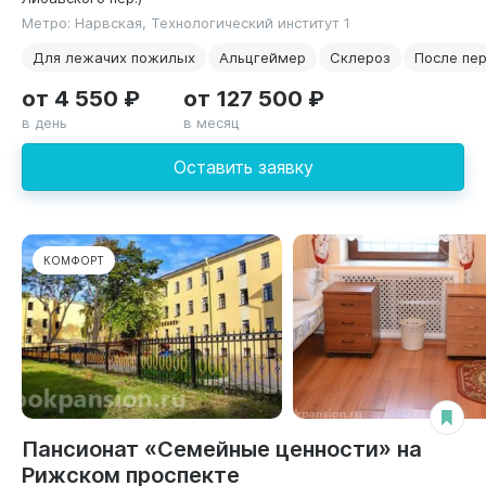
Метро: Нарвская, Технологический институт 1
Для лежачих пожилых
Альцгеймер
Склероз
После пе
от 4 550 ₽
от 127 500 ₽
в день
в месяц
Оставить заявку
КОМФОРТ
Пансионат «Семейные ценности» на
Рижском проспекте