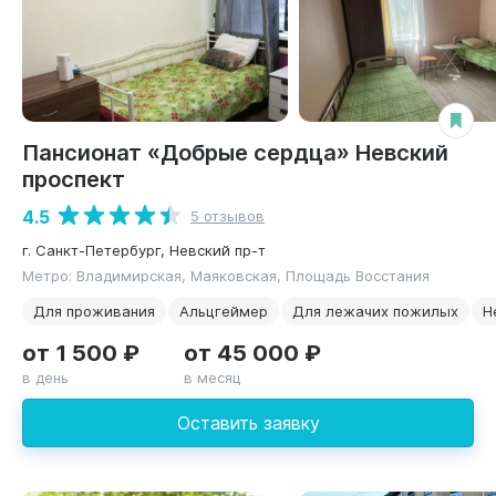
Пансионат «Добрые сердца» Невский
проспект
4.5
5 отзывов
г. Санкт-Петербург, Невский пр-т
Метро: Владимирская, Маяковская, Площадь Восстания
Для проживания
Альцгеймер
Для лежачих пожилых
Н
от 1 500 ₽
от 45 000 ₽
в день
в месяц
Оставить заявку