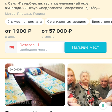
г. Санкт-Петербург, вн. тер. г. муниципальный округ
Финляндский Округ, Свердловская набережная, д. 14/2,
литера А, помещение 1-Н, помещ. 24-Н
Метро: Площадь Ленина
2-х местная комната
Со сниженным зрением
Временное 
от 1 900 ₽
от 57 000 ₽
в день
в месяц
Осталось 1
Наличие мест
свободное место
ЭКОНОМ