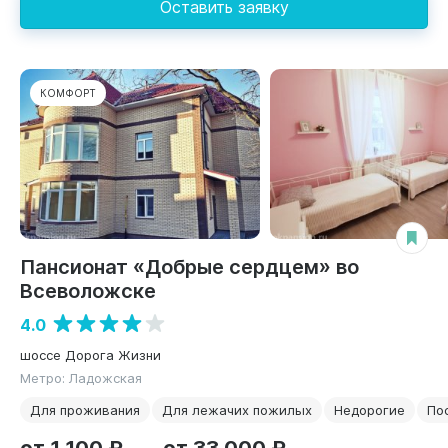
Оставить заявку
КОМФОРТ
Пансионат «Добрые сердцем» во
Всеволожске
4.0
шоссе Дорога Жизни
Метро: Ладожская
Для проживания
Для лежачих пожилых
Недорогие
По
от 1 100 ₽
от 33 000 ₽