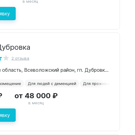
в месяц
явку
Дубровка
2 отзыва
Ленинградская область, Всеволожский район, гп. Дубровка, ул. Пионерская, д.10, ул. Школьная д. 1.
азмещение
Для людей с деменцией
Для проживания
Склер
₽
от 48 000 ₽
в месяц
явку