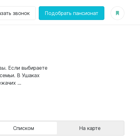
азать звонок
Подобрать пансионат
вы. Если выбираете
семьи.
В Ушаках
ачих ...
Списком
На карте