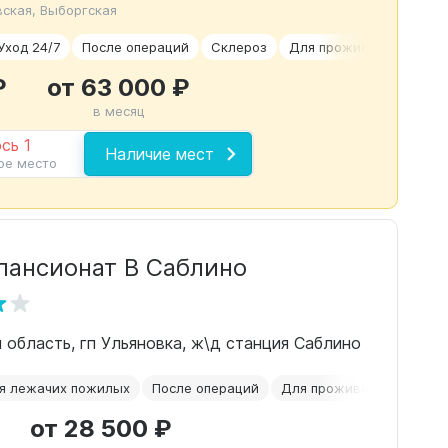
ская, Выборгская
Уход 24/7
После операций
Склероз
Для проживания
₽
от 63 000 ₽
в месяц
сь 1
Наличие мест
ое место
пансионат В Саблино
 область, гп Ульяновка, ж\д станция Саблино
я лежачих пожилых
После операций
Для проживания
Недо
от 28 500 ₽