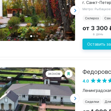
г. Санкт-Петер
Метро: Рыбацкое
Склероз
Сах
от 3 300 
в день
Оставить за
Федоровс
ЭКОНОМ
4.0
Сиделки
Для