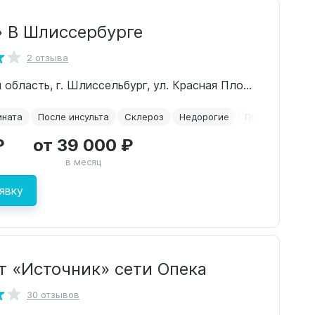
» В Шлиссербурге
2 отзыва
Ленинградская область, г. Шлиссельбург, ул. Красная Площадь, 3
мната
После инсульта
Склероз
Недорогие
После перелом
₽
от 39 000 ₽
в месяц
явку
т «Источник» сети Опека
30 отзывов