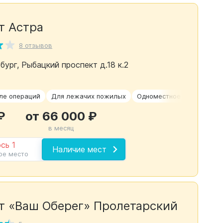
т Астра
8 отзывов
бург, Рыбацкий проспект д.18 к.2
ле операций
Для лежачих пожилых
Одноместное размещени
₽
от 66 000 ₽
в месяц
сь 1
Наличие мест
ое место
т «Ваш Оберег» Пролетарский