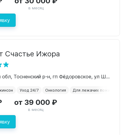
₽
от 30 000 ₽
в месяц
явку
т Счастье Ижора
Ленинградская обл, Тосненский р-н, гп Фёдоровское, ул Шоссейная, д 12А
кинсон
Уход 24/7
Онкология
Для лежачих пожилых
₽
от 39 000 ₽
в месяц
явку