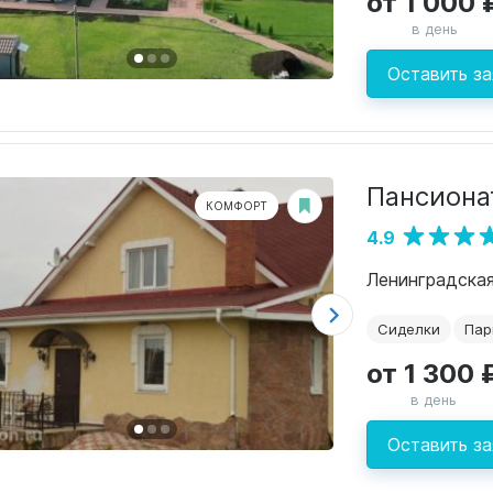
от 1 000 
в день
Оставить за
Пансиона
КОМФОРТ
4.9
Сиделки
Пар
от 1 300 
в день
Оставить за