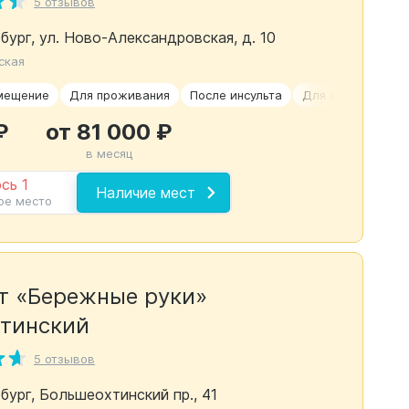
5 отзывов
бург, ул. Ново-Александровская, д. 10
ская
мещение
Для проживания
После инсульта
Для людей с дем
₽
от 81 000 ₽
в месяц
сь 1
Наличие мест
ое место
т «Бережные руки»
тинский
5 отзывов
бург, Большеохтинский пр., 41