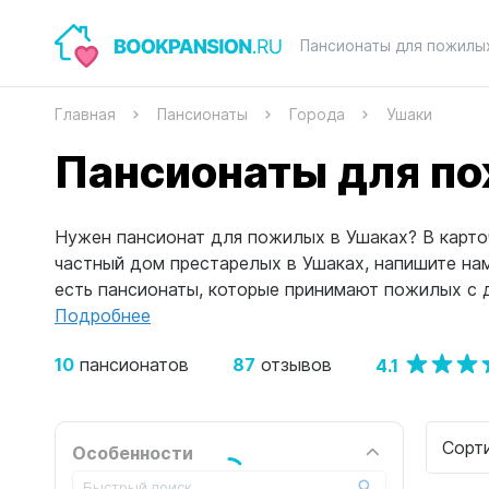
Пансионаты для пожилы
Главная
Пансионаты
Города
Ушаки
Пансионаты для п
Нужен пансионат для пожилых в Ушаках? В карточ
частный дом престарелых в Ушаках, напишите н
есть пансионаты, которые принимают пожилых с д
Подробнее
10
87
4.1
пансионатов
отзывов
Сорт
Особенности