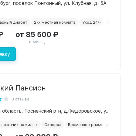
бург, поселок Понтонный, ул. Клубная, д. 5А
арный диабет
2-х местная комната
Уход 24/7
Паркинсон
₽
от 85 500 ₽
в месяц
явку
кий Пансион
3 отзыва
Ленинградская область, Тосненский р-н, д.Федоровское, улица Круговая, 1
 лежачих пожилых
Склероз
Временное размещение
Для л