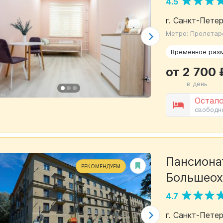
4.5
г. Санкт-Петер
Метро: Пролетар
Временное раз
от 2 700 
в день
Остало
свободн
Пансиона
РЕКОМЕНДУЕМ
Большеох
4.7
г. Санкт-Петер