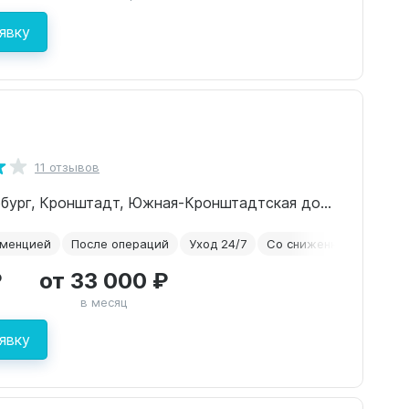
явку
11 отзывов
г. Санкт-Петербург, Кронштадт, Южная-Кронштадтская дорога, дом. 12к3
еменцией
После операций
Уход 24/7
Со сниженным зрение
₽
от 33 000 ₽
в месяц
явку