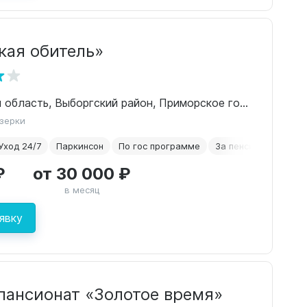
кая обитель»
Ленинградская область, Выборгский район, Приморское городское поселение, близ пос.Озерки, Приморское шоссе 47 километр, 1
Озерки
Уход 24/7
Паркинсон
По гос программе
За пенсию
₽
от 30 000 ₽
в месяц
явку
пансионат «Золотое время»