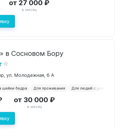
от 27 000 ₽
в месяц
явку
» в Сосновом Бору
ор, ул. Молодежная, 6 А
а шейки бедра
Для проживания
Для людей с деменцией
По
₽
от 30 000 ₽
в месяц
явку