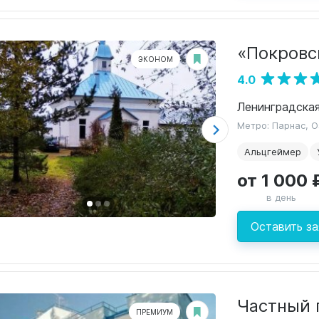
«Покровс
ЭКОНОМ
4.0
Метро: Парнас, 
Альцгеймер
от 1 000 
в день
Оставить за
Частный 
ПРЕМИУМ