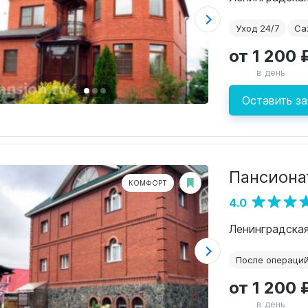
Уход 24/7
Са
от 1 200 
в день
Оставить за
Пансиона
КОМФОРТ
4.0
Ленинградская
После операци
от 1 200 
в день