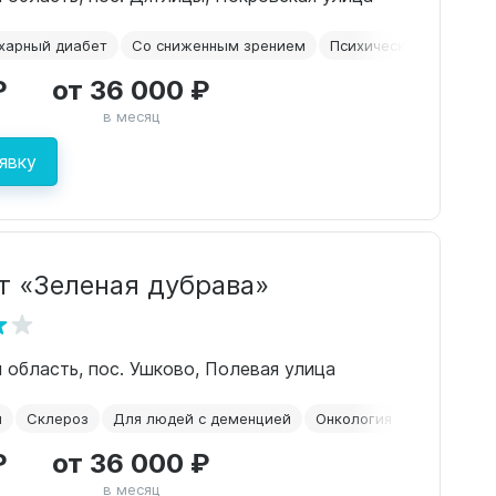
харный диабет
Со сниженным зрением
Психические расстрой
₽
от 36 000 ₽
в месяц
явку
т «Зеленая дубрава»
 область, пос. Ушково, Полевая улица
й
Склероз
Для людей с деменцией
Онкология
Временное
₽
от 36 000 ₽
в месяц