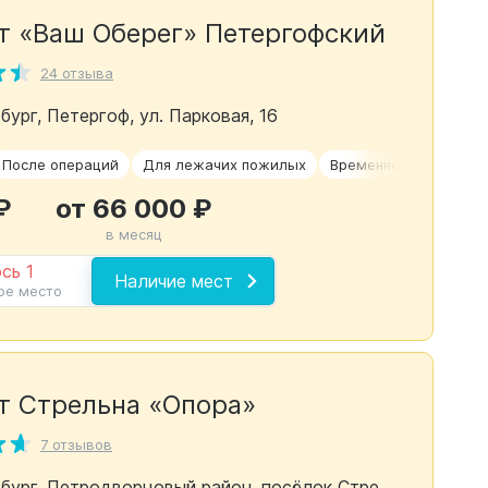
т «Ваш Оберег» Петергофский
24 отзыва
бург, Петергоф, ул. Парковая, 16
После операций
Для лежачих пожилых
Временное размещен
₽
от 66 000 ₽
в месяц
сь 1
Наличие мест
ое место
т Стрельна «Опора»
7 отзывов
г. Санкт-Петербург, Петродворцовый район, посёлок Стрельна, ул. Коммуны 19, корпус 2