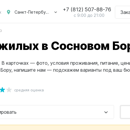
+7 (812) 507-88-76
Зак
Санкт-Петербург
х
с 9:00 до 21:00
р
жилых в Сосновом Бо
 карточках — фото, условия проживания, питание, цен
 Бору, напишите нам — подскажем варианты под ваш б
средняя оценка
ировать