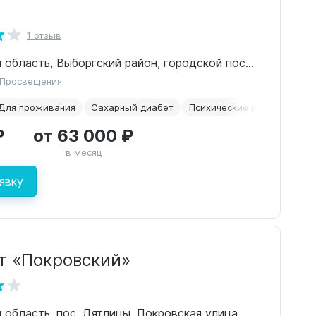
1 отзыв
Ленинградская область, Выборгский район, городской посёлок Рощино, Безымянный переулок, 2
 Просвещения
Для проживания
Сахарный диабет
Психические расстройства
₽
от 63 000 ₽
в месяц
явку
т «Покровский»
 область, пос. Дятлицы, Покровская улица