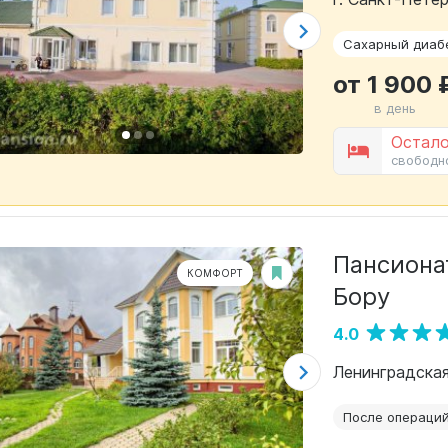
Сахарный диаб
от 1 900 
в день
Остало
свободн
Пансионат «Т
КОМФОРТ
Бору
4.0
Ленинградская
После операци