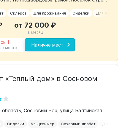
ет
Склероз
Для проживания
Сиделки
Для лежачих пож
₽
от 72 000 ₽
в месяц
сь 1
Наличие мест
ое место
еплый дом» в Сосновом
 область, Сосновый Бор, улица Балтийская
й
Сиделки
Альцгеймер
Сахарный диабет
Для лежачих п