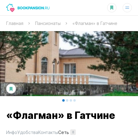
Главная
Пансионаты
«Флагман» в Гатчине
«Флагман» в Гатчине
Сеть
Инфо
Удобства
Контакты
8