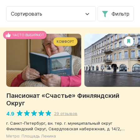
Сортировать
Фильтр
ЧАСТО ВЫБИРАЮТ
КОМФОРТ
Пансионат «Счастье» Финляндский
Округ
4.9
29 отзывов
г. Санкт-Петербург, вн. тер. г. муниципальный округ
Финляндский Округ, Свердловская набережная, д. 14/2,
литера А, помещение 1-Н, помещ. 24-Н
Метро: Площадь Ленина