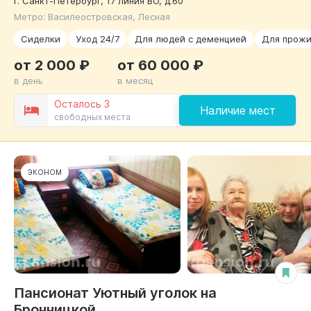
г. Санкт-Петербург, 17 линия ВО, д.60
Метро: Василеостровская, Лесная
Сиделки
Уход 24/7
Для людей с деменцией
Для прожи
от 2 000 ₽
от 60 000 ₽
в день
в месяц
Осталось 3
Наличие мест
свободных места
ЭКОНОМ
Пансионат Уютный уголок на
Бронницкой