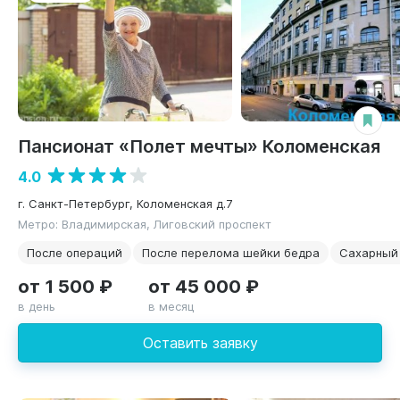
Пансионат «Полет мечты» Коломенская
4.0
г. Санкт-Петербург, Коломенская д.7
Метро: Владимирская, Лиговский проспект
После операций
После перелома шейки бедра
Сахарный
от 1 500 ₽
от 45 000 ₽
в день
в месяц
Оставить заявку