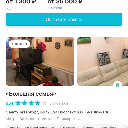
от 1 300 ₽
от 36 000 ₽
в день
в месяц
Оставить заявку
КОМФОРТ
«Большая семья»
4.0
8 отзывов
Санкт-Петербург, Большой Проспект В.О, 19-я линия,16
Метро: Василеостровская, Приморская
Временное размещение
Сиделки
Сахарный диабет
Со