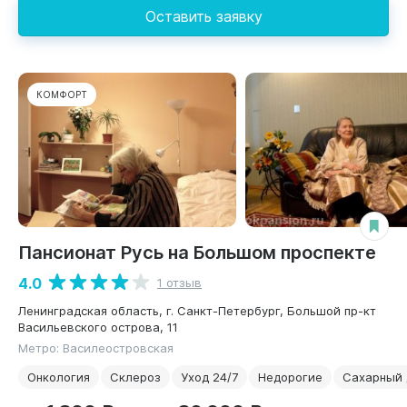
Оставить заявку
КОМФОРТ
Пансионат Русь на Большом проспекте
4.0
1 отзыв
Ленинградская область, г. Санкт-Петербург, Большой пр-кт
Васильевского острова, 11
Метро: Василеостровская
Онкология
Склероз
Уход 24/7
Недорогие
Сахарный 