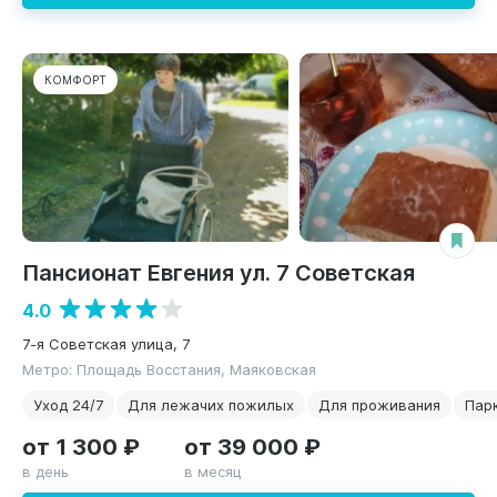
КОМФОРТ
Пансионат Евгения ул. 7 Советская
4.0
7-я Советская улица, 7
Метро: Площадь Восстания, Маяковская
Уход 24/7
Для лежачих пожилых
Для проживания
Пар
от 1 300 ₽
от 39 000 ₽
в день
в месяц