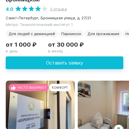
4.0
3 отзыва
Санкт-Петербург, Бронницкая улица, д. 27/21
Метро: Технологический институт 1
Для людей с деменцией
Паркинсон
Для проживания
Н
от 1 000 ₽
от 30 000 ₽
в день
в месяц
Оставить заявку
ЧАСТО ВЫБИРАЮТ
КОМФОРТ