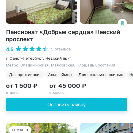
Пансионат «Добрые сердца» Невский
проспект
4.5
5 отзывов
г. Санкт-Петербург, Невский пр-т
Метро: Владимирская, Маяковская, Площадь Восстания
Для проживания
Альцгеймер
Для лежачих пожилых
Н
от 1 500 ₽
от 45 000 ₽
в день
в месяц
Оставить заявку
КОМФОРТ