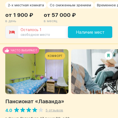
2-х местная комната
Со сниженным зрением
Временное 
от 1 900 ₽
от 57 000 ₽
в день
в месяц
Осталось 1
Наличие мест
свободное место
ЧАСТО ВЫБИРАЮТ
КОМФОРТ
Пансионат «Лаванда»
4.0
5 отзывов